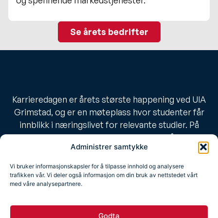
Se årets bedrifter
Karrieredagen er årets største happening ved UIA
Grimstad, og er en møteplass hvor studenter får
innblikk i næringslivet for relevante studier. På
karrieredagen er det mye som skjer. Her åpner det
Administrer samtykke
opp for nettverking, konkurranser og show. Du vil få
muligheten til å komme i kontakt med
Vi bruker informasjonskapsler for å tilpasse innhold og analysere
arbeidsgivere, og får et innblikk i hvordan de
trafikken vår. Vi deler også informasjon om din bruk av nettstedet vårt
med våre analysepartnere.
forskjellige bedriftene opererer.
Bedrift
Student
Om karrieredagen
Godta